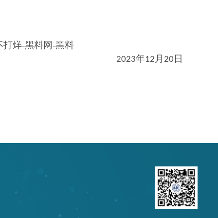
网-黑料
年
月
日
23
12
20