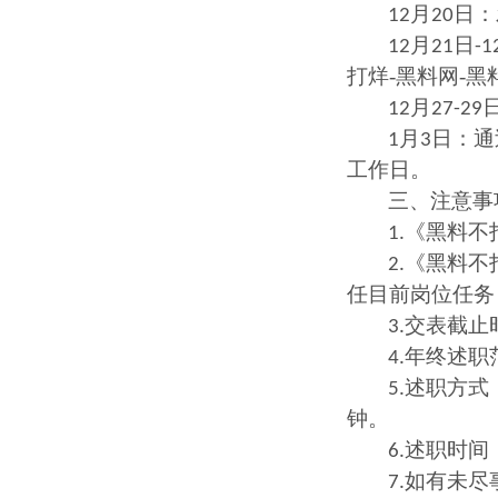
月
日：
12
20
月
日
12
21
-1
打烊-黑料网-
月
12
27-29
月
日：通
1
3
工作日。
三、注意事
《黑料不
1.
《黑料不
2.
任目前岗位任务
交表截止
3.
年终述职
4.
述职方式
5.
钟。
述职时间
6.
如有未尽
7.