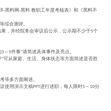
烊-黑料网-黑料 教职工年度考核表》和《黑料不
议等综合测评。
结果，并经院务会审议后公示，公示期不少于
个
5
的
～
件事”请简述具体事件及亮点。
3
5
自评”可从家庭、生活、身体状态等方面简述是否胜
考等多方面阐述。
议使用演示文稿
进行述职，每人限时
～
分
PPT
5
10