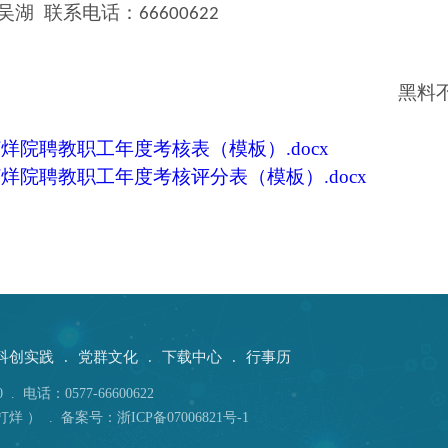
吴湖
联系电话：
66600622
黑料不打烊-黑料
20
打烊院聘教职工年度考核表（模板）.docx
打烊院聘教职工年度考核评分表（模板）.docx
科创实践
.
党群文化
.
下载中心
.
行事历
话：0577-66600622
打烊 ） .
备案号：浙ICP备07006821号-1