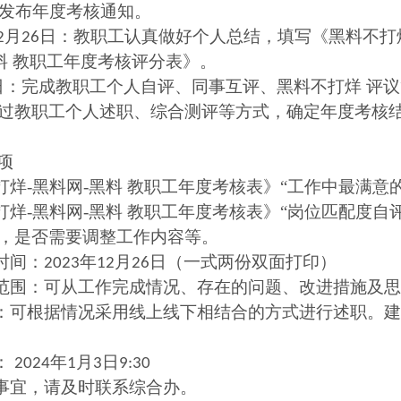
发布年度考核通知。
月
日：教职工认真做好个人总结，
填写《黑料不打
2
26
黑料 教职工年度考核评分表》。
日：完成教职工个人自评、同事互评、黑料不打烊 评
过教职工个人述职、综合测评等方式，确定年度考核
项
打烊-黑料网-黑料 教职工年度考核表》“工作中最满意
打烊-黑料网-黑料 教职工年度考核表》“岗位匹配度
，是否需要调整工作内容等。
时间：
年
月
日（一式两份双面打印）
2023
12
26
范围：可从工作完成情况、存在的问题、改进措施及思
：可根据情况采用线上线下相结合的方式进行述职。建
：
年
月
日
2024
1
3
9:30
事宜，请及时联系综合办。